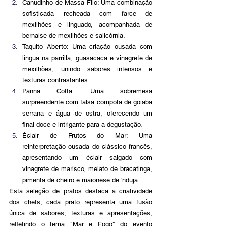
Canudinho de Massa Filo: Uma combinação 
sofisticada recheada com farce de 
mexilhões e linguado, acompanhada de 
bernaise de mexilhões e salicórnia.
Taquito Aberto: Uma criação ousada com 
língua na parrilla, guasacaca e vinagrete de 
mexilhões, unindo sabores intensos e 
texturas contrastantes.
Panna Cotta: Uma sobremesa 
surpreendente com falsa compota de goiaba 
serrana e água de ostra, oferecendo um 
final doce e intrigante para a degustação.
Éclair de Frutos do Mar: Uma 
reinterpretação ousada do clássico francês, 
apresentando um éclair salgado com 
vinagrete de marisco, melato de bracatinga, 
pimenta de cheiro e maionese de 'nduja. 
Esta seleção de pratos destaca a criatividade 
dos chefs, cada prato representa uma fusão 
única de sabores, texturas e apresentações, 
refletindo o tema "Mar e Fogo" do evento 