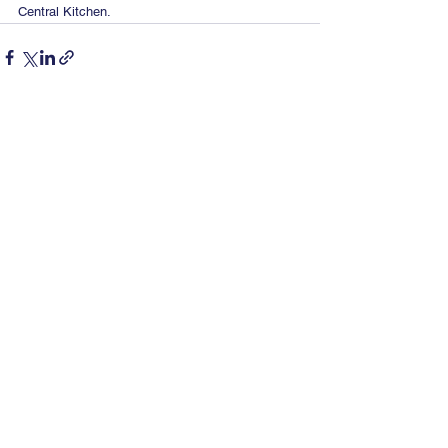
Central Kitchen.
Ver tudo
Posts recentes