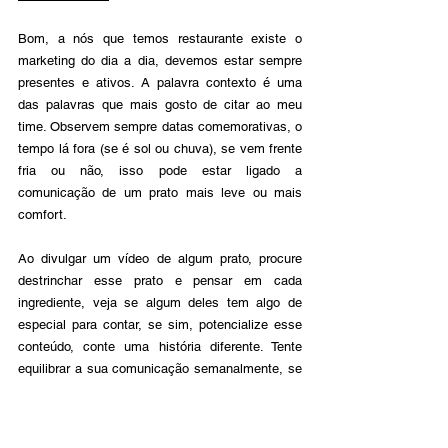
Bom, a nós que temos restaurante existe o 
marketing do dia a dia, devemos estar sempre 
presentes e ativos. A palavra contexto é uma 
das palavras que mais gosto de citar ao meu 
time. Observem sempre datas comemorativas, o 
tempo lá fora (se é sol ou chuva), se vem frente 
fria ou não, isso pode estar ligado a 
comunicação de um prato mais leve ou mais 
comfort.
Ao divulgar um vídeo de algum prato, procure 
destrinchar esse prato e pensar em cada 
ingrediente, veja se algum deles tem algo de 
especial para contar, se sim, potencialize esse 
conteúdo, conte uma história diferente. Tente 
equilibrar a sua comunicação semanalmente, se 
eu postei alguma foto de comida ontem, talvez 
eu venha com algo diferente daqui 2 dias.