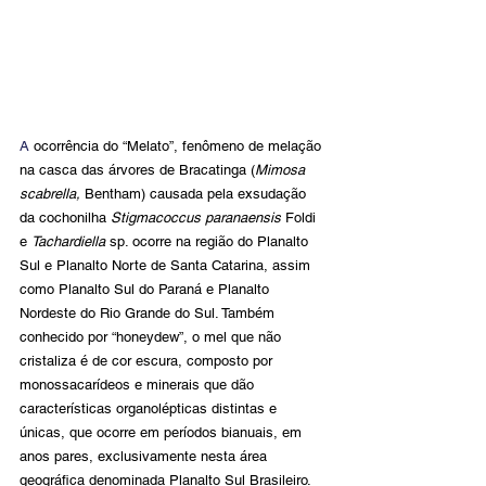
A
 ocorrência do “Melato”, fenômeno de melação 
na casca das árvores de Bracatinga (
Mimosa 
scabrella, 
Bentham) causada pela exsudação 
da cochonilha 
Stigmacoccus paranaensis
 Foldi 
e 
Tachardiella
 sp. ocorre na região do Planalto 
Sul e Planalto Norte de Santa Catarina, assim 
como Planalto Sul do Paraná e Planalto 
Nordeste do Rio Grande do Sul. Também 
conhecido por “honeydew”, o mel que não 
cristaliza é de cor escura, composto por 
monossacarídeos e minerais que dão 
características organolépticas distintas e 
únicas, que ocorre em períodos bianuais, em 
anos pares, exclusivamente nesta área 
geográfica denominada Planalto Sul Brasileiro. 