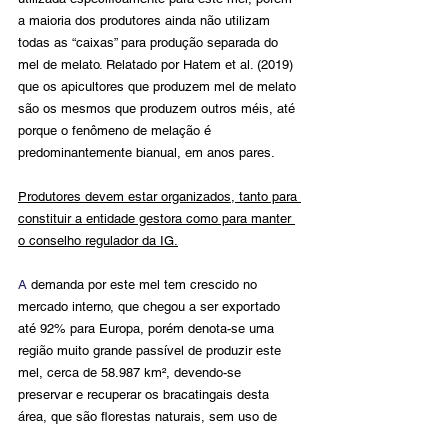
a maioria dos produtores ainda não utilizam 
todas as “caixas” para produção separada do 
mel de melato. Relatado por Hatem et al. (2019) 
que os apicultores que produzem mel de melato 
são os mesmos que produzem outros méis, até 
porque o fenômeno de melação é 
predominantemente bianual, em anos pares.
Produtores devem estar organizados, tanto para 
constituir a entidade gestora como para manter 
o conselho regulador da IG.
A 
demanda por este mel tem crescido no 
mercado interno, que chegou a ser exportado 
até 92% para Europa, porém denota-se uma 
região muito grande passível de produzir este 
mel, cerca de 58.987 km², devendo-se 
preservar e recuperar os bracatingais desta 
área, que são florestas naturais, sem uso de 
agroquímicos e com uma interação ecológica 