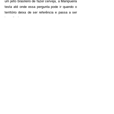
um jeito brasileiro de fazer cerveja, a Manipueira 
testa até onde essa pergunta pode ir quando o 
território deixa de ser referência e passa a ser 
ingrediente.
Para provar essas ideias no copo
Falar de identidade, território e fermentação faz 
mais sentido quando essas ideias podem ser 
experimentadas. Provar essas cervejas é aceitar 
o estranhamento como parte do processo e 
entender que acidez também é linguagem.
Em Florianópolis, a Cozalinda é uma das 
principais referências nacionais em fermentação 
selvagem e uso de barris de madeira. Seu 
trabalho ajuda a compreender, na prática, de 
onde nasce o Projeto Manipueira.
A Armada, fundada por Fabito e outros 
cervejeiros caseiros, foi um dos espaços onde a 
Catharina Sour ganhou corpo, público e 
linguagem. Mesmo em fases diversas, a 
cervejaria carrega a experimentação como 