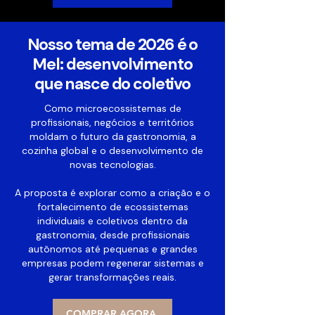
Nosso tema de 2026 é o
Mel: desenvolvimento
que nasce do coletivo
Como microecossistemas de
profissionais, negócios e territórios
moldam o futuro da gastronomia, a
cozinha global e o desenvolvimento de
novas tecnologias.
A proposta é explorar como a criação e o
fortalecimento de ecossistemas
individuais e coletivos dentro da
gastronomia, desde profissionais
autônomos até pequenas e grandes
empresas podem regenerar sistemas e
gerar transformações reais.
COMPRAR AGORA