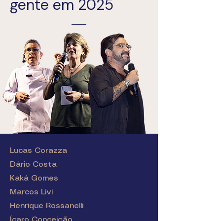
gente em 2025
Lucas Corazza
Dário Costa
Kaká Gomes
Marcos Livi
Henrique Rossanelli
Ícaro Conceição