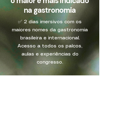
o maior e mais indicado
na gastronomia
✅ 2 dias imersivos com os
maiores nomes da gastronomia
brasileira e internacional.
Acesso a todos os palcos,
aulas e experiências do
congresso.
✅ Técnicas profissionais para
elevar sabor, textura e
apresentação dos pratos.
Aulas práticas de cortes,
cocção, fermentação,
panificação e confeitaria.
Domínio de técnicas de preparo
que reduzem desperdício e