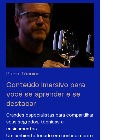
Palco Técnico
Conteúdo Imersivo para
você se aprender e se
destacar
Grandes especialistas para compartilhar
seus segredos, técnicas e
ensinamentos
Um ambiente focado em conhecimento