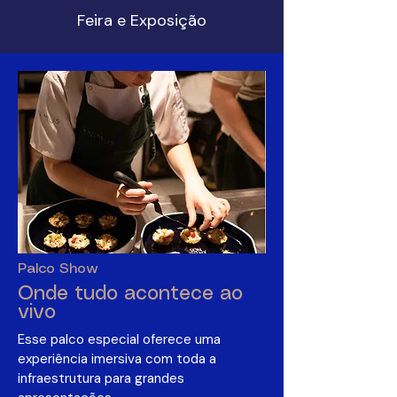
Feira e Exposição
Palco Show
Onde tudo acontece ao
vivo
Esse palco especial oferece uma
experiência imersiva com toda a
infraestrutura para grandes