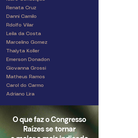
Renata Cruz
Danni Camilo
Rdolfo Vilar
Leila da Costa
Marcelino Gomez
Thalyta Koller
Emerson Donadon
Giovanna Grossi
Matheus Ramos
Carol do Carmo
Adriano Lira
O que faz o Congresso
Raízes se tornar