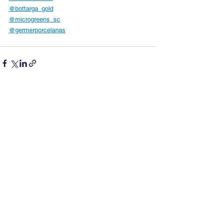
@bottarga_gold
@microgreens_sc
@germerporcelanas
Ver tudo
Posts recentes